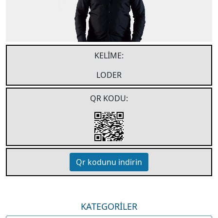
KELIME:
LODER
QR KODU:
Qr kodunu indirin
KATEGORİLER