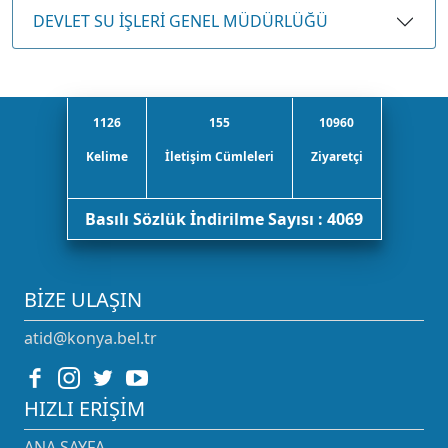
DEVLET SU İŞLERİ GENEL MÜDÜRLÜĞÜ
1126
155
10960
Kelime
İletişim Cümleleri
Ziyaretçi
Basılı Sözlük İndirilme Sayısı : 4069
BIZE ULAŞIN
atid@konya.bel.tr
HIZLI ERIŞIM
ANA SAYFA