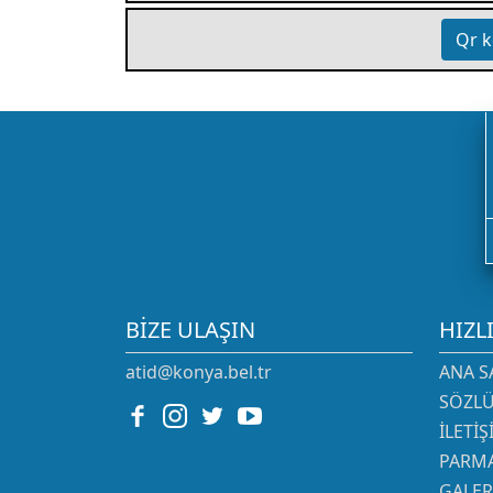
Qr k
BIZE ULAŞIN
HIZL
atid@konya.bel.tr
ANA S
SÖZL
İLETI
PARMA
GALER