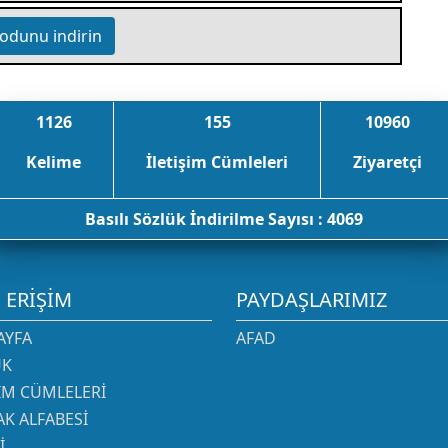
odunu indirin
1126
155
10960
Kelime
İletişim Cümleleri
Ziyaretçi
Basılı Sözlük İndirilme Sayısı : 4069
I ERIŞIM
PAYDAŞLARIMIZ
AYFA
AFAD
ÜK
ŞIM CÜMLELERI
K ALFABESI
I