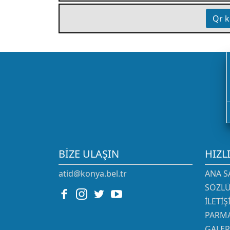
Qr k
BIZE ULAŞIN
HIZL
atid@konya.bel.tr
ANA S
SÖZL
İLETI
PARMA
GALER