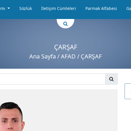
amı
Sözlük
İletişim Cümleleri
Parmak Alfabesi
Ga
ÇARŞAF
Ana Sayfa
/ AFAD / ÇARŞAF