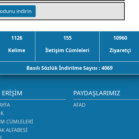
odunu indirin
1126
155
10960
Kelime
İletişim Cümleleri
Ziyaretçi
Basılı Sözlük İndirilme Sayısı : 4069
I ERIŞIM
PAYDAŞLARIMIZ
AYFA
AFAD
ÜK
ŞIM CÜMLELERI
K ALFABESI
I