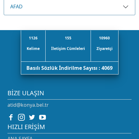
AFAD
1126
155
10960
Kelime
İletişim Cümleleri
Ziyaretçi
Basılı Sözlük İndirilme Sayısı : 4069
BIZE ULAŞIN
atid@konya.bel.tr
HIZLI ERIŞIM
ANA SAYFA