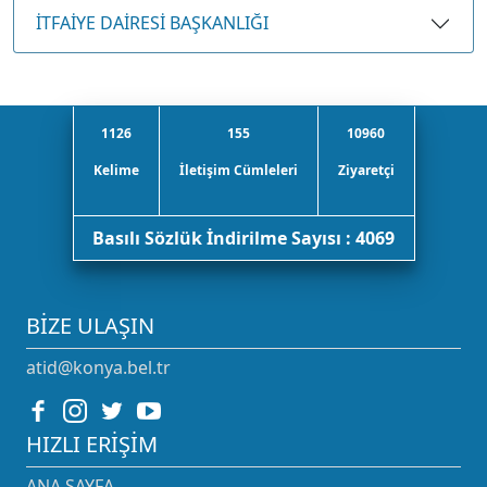
İTFAİYE DAİRESİ BAŞKANLIĞI
1126
155
10960
Kelime
İletişim Cümleleri
Ziyaretçi
Basılı Sözlük İndirilme Sayısı : 4069
BIZE ULAŞIN
atid@konya.bel.tr
HIZLI ERIŞIM
ANA SAYFA