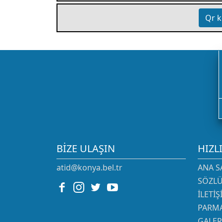
Qr k
BIZE ULAŞIN
HIZL
atid@konya.bel.tr
ANA S
SÖZL
İLETI
PARMA
GALER