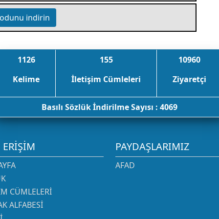
odunu indirin
1126
155
10960
Kelime
İletişim Cümleleri
Ziyaretçi
Basılı Sözlük İndirilme Sayısı : 4069
I ERIŞIM
PAYDAŞLARIMIZ
AYFA
AFAD
ÜK
ŞIM CÜMLELERI
K ALFABESI
I