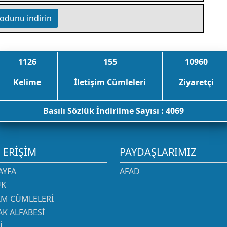
odunu indirin
1126
155
10960
Kelime
İletişim Cümleleri
Ziyaretçi
Basılı Sözlük İndirilme Sayısı : 4069
I ERIŞIM
PAYDAŞLARIMIZ
AYFA
AFAD
ÜK
ŞIM CÜMLELERI
K ALFABESI
I