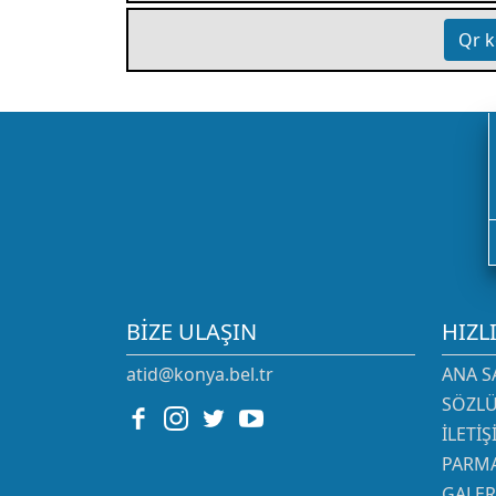
Qr k
BIZE ULAŞIN
HIZL
atid@konya.bel.tr
ANA S
SÖZL
İLETI
PARMA
GALER