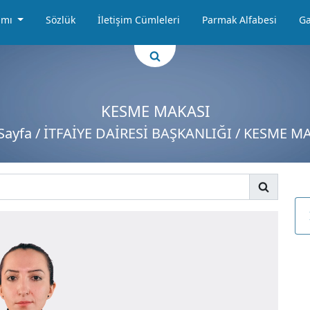
amı
Sözlük
İletişim Cümleleri
Parmak Alfabesi
Ga
KESME MAKASI
Sayfa
/ İTFAİYE DAİRESİ BAŞKANLIĞI / KESME M