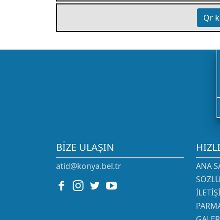
Qr k
BIZE ULAŞIN
HIZL
atid@konya.bel.tr
ANA S
SÖZL
İLETI
PARMA
GALER