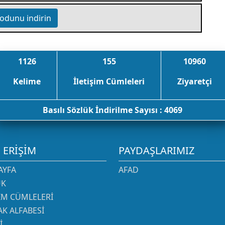
odunu indirin
1126
155
10960
Kelime
İletişim Cümleleri
Ziyaretçi
Basılı Sözlük İndirilme Sayısı : 4069
I ERIŞIM
PAYDAŞLARIMIZ
AYFA
AFAD
ÜK
ŞIM CÜMLELERI
K ALFABESI
I